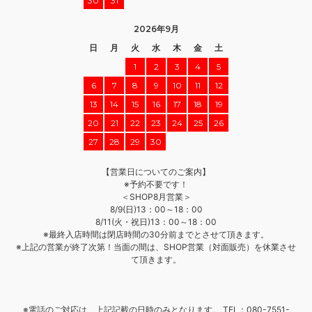
30
31
2026年9月
日
月
火
水
木
金
土
1
2
3
4
5
6
7
8
9
10
11
12
13
14
15
16
17
18
19
20
21
22
23
24
25
26
27
28
29
30
【営業日についてのご案内】
※予約不要です！
＜SHOP8月営業＞
8/9(日)13：00～18：00
8/11(火・祝日)13：00～18：00
※最終入店時間は閉店時間の30分前までとさせて頂きます。
※上記の営業が終了次第！当面の間は、SHOP営業（対面販売）を休業させ
て頂きます。
※電話のご対応は、上記記載の日時のみとなります。 TEL：080-7551-