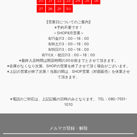
20
21
22
23
24
25
26
27
28
29
30
【営業日についてのご案内】
※予約不要です！
＜SHOP8月営業＞
8/7(金)13：00～18：00
8/8(土)13：00～18：00
8/9(日)13：00～18：00
8/11(火・祝日)13：00～18：00
※最終入店時間は閉店時間の30分前までとさせて頂きます。
※在庫がなくなり次第、SHOPの営業を終了させて頂く場合がございます。
※上記の営業が終了次第！当面の間は、SHOP営業（対面販売）を休業させ
て頂きます。
※電話のご対応は、上記記載の日時のみとなります。 TEL：080-7551-
1010
メルマガ登録・解除