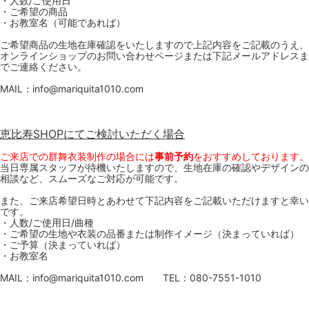
・人数/ご使用日
・ご希望の商品
・お教室名（可能であれば）
ご希望商品の生地在庫確認をいたしますので上記内容をご記載のうえ、
オンラインショップのお問い合わせページまたは下記メールアドレスま
でご連絡ください。
MAIL：info@mariquita1010.com
恵比寿SHOPにてご検討いただく場合
ご来店での群舞衣装制作の場合には
事前予約
をおすすめしております。
当日専属スタッフが待機いたしますので、生地在庫の確認やデザインの
相談など、スムーズなご対応が可能です。
また、ご来店希望日時とあわせて下記内容をご記載いただけますと幸い
です。
・人数/ご使用日/曲種
・ご希望の生地や衣装の品番または制作イメージ（決まっていれば）
・ご予算（決まっていれば）
・お教室名
MAIL：info@mariquita1010.com TEL：080-7551-1010