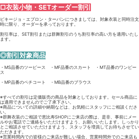
□衣装小物・SETオーダー割引
ピキージョ・エプロン・ターバンにつきましては、対象衣装と同時注文
時に限り、オーダーを承っております。
割引率は、SET割引または群舞割引のうち割引率の高い方を適用いたし
ます。
◎割引対象商品
・MS品番のツーピース ・MF品番のスカート ・MT品番のワンピー
ス
・MP品番のペチコート ・MB品番のブラウス
※すべての割引は定価販売の商品を対象としております。セール商品に
は適用できませんのでご了承下さい。
※商品についての詳細や納期などは、お気軽にスタッフにご相談くださ
い。
※群舞衣装のご相談で恵比寿SHOPにご来店の際は、是非、事前にメー
ルやお電話でご連絡をいただけますよう、お願いいたします。しっかり
とご相談させていただけますよう、スタッフを増員してお待ちさせてい
ただきます。
※営業時間内での皆様のご来店が難しい場合、営業時間外でのご来店も