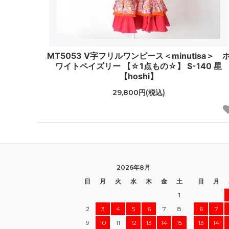
MT5053 V字フリルワンピース＜minutisa＞ 
ワイトペイズリー 【☆1点もの☆】 S-140 星
【hoshi】
29,800円(税込)
2026年8月
日
月
火
水
木
金
土
日
月
1
2
3
4
5
6
7
8
6
7
9
10
11
12
13
14
15
13
14