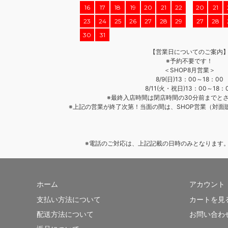
16
17
18
19
20
21
22
20
21
23
24
25
26
27
28
29
27
28
30
31
【営業日についてのご案内
※予約不要です！
＜SHOP8月営業＞
8/9(日)13：00～18：00
8/11(火・祝日)13：00～18：
※最終入店時間は閉店時間の30分前までと
※上記の営業が終了次第！当面の間は、SHOP営業（対面
※電話のご対応は、上記記載の日時のみとなります。 TEL
ホーム
アカウント
支払い方法について
カートを見
配送方法について
お問い合わ