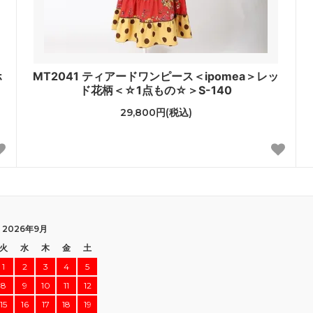
ホ
MT2041 ティアードワンピース＜ipomea＞レッ
ド花柄＜☆1点もの☆＞S-140
29,800円(税込)
2026年9月
火
水
木
金
土
1
2
3
4
5
8
9
10
11
12
15
16
17
18
19