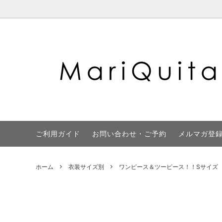
フラメンコシューズ
☆50% OFF SALE!!☆
FAX注文書
衣装
選べる
地図
ご利用ガイド
お問い合わせ・ご予約
メルマガ登
ホーム
衣装サイズ別
ワンピース＆ツーピース！！Sサイズ