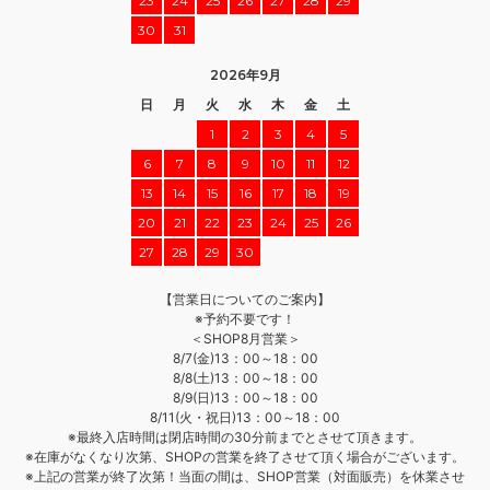
23
24
25
26
27
28
29
30
31
2026年9月
日
月
火
水
木
金
土
1
2
3
4
5
6
7
8
9
10
11
12
13
14
15
16
17
18
19
20
21
22
23
24
25
26
27
28
29
30
【営業日についてのご案内】
※予約不要です！
＜SHOP8月営業＞
8/7(金)13：00～18：00
8/8(土)13：00～18：00
8/9(日)13：00～18：00
8/11(火・祝日)13：00～18：00
※最終入店時間は閉店時間の30分前までとさせて頂きます。
※在庫がなくなり次第、SHOPの営業を終了させて頂く場合がございます。
※上記の営業が終了次第！当面の間は、SHOP営業（対面販売）を休業させ