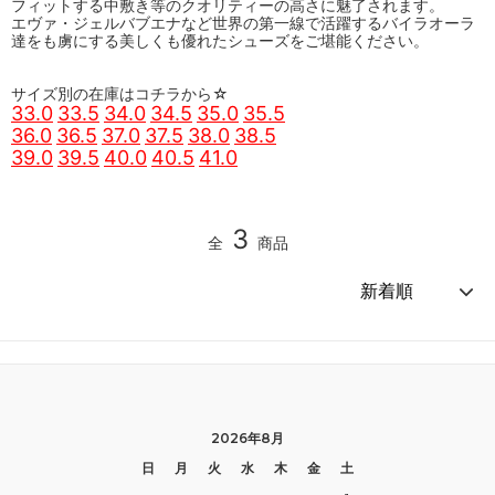
フィットする中敷き等のクオリティーの高さに魅了されます。
エヴァ・ジェルバブエナなど世界の第一線で活躍するバイラオーラ
達をも虜にする美しくも優れたシューズをご堪能ください。
サイズ別の在庫はコチラから☆
33.0
33.5
34.0
34.5
35.0
35.5
36.0
36.5
37.0
37.5
38.0
38.5
39.0
39.5
40.0
40.5
41.0
3
全
商品
2026年8月
日
月
火
水
木
金
土