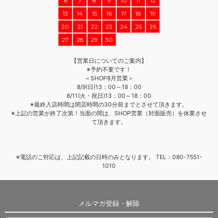
6
7
8
9
10
11
12
13
14
15
16
17
18
19
20
21
22
23
24
25
26
27
28
29
30
【営業日についてのご案内】
※予約不要です！
＜SHOP8月営業＞
8/9(日)13：00～18：00
8/11(火・祝日)13：00～18：00
※最終入店時間は閉店時間の30分前までとさせて頂きます。
※上記の営業が終了次第！当面の間は、SHOP営業（対面販売）を休業させ
て頂きます。
※電話のご対応は、上記記載の日時のみとなります。 TEL：080-7551-
1010
メルマガ登録・解除