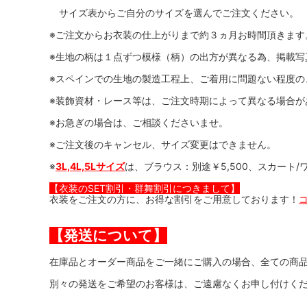
サイズ表からご自分のサイズを選んでご注文ください。
※ご注文からお衣装の仕上がりまで約３ヵ月お時間頂きます
※生地の柄は１点ずつ模様（柄）の出方が異なる為、掲載写
※スペインでの生地の製造工程上、ご着用に問題ない程度の
※装飾資材・レース等は、ご注文時期によって異なる場合が
※お急ぎの場合は、ご相談くださいませ。
※ご注文後のキャンセル、サイズ変更はできません。
※
3L,4L,5Lサイズ
は、ブラウス：別途￥5,500、スカート/
【衣装のSET割引・群舞割引につきまして】
衣装をご注文の方に、お得な割引をご用意しております！
【発送について】
在庫品とオーダー商品をご一緒にご購入の場合、全ての商品
別々の発送をご希望のお客様は、ご遠慮なくお申し付けくだ