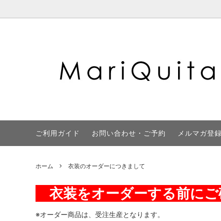
フラメンコシューズ
☆50% OFF SALE!!☆
FAX注文書
衣装
選べる
地図
ご利用ガイド
お問い合わせ・ご予約
メルマガ登
ホーム
衣装のオーダーにつきまして
衣装をオーダーする前にご
※オーダー商品は、受注生産となります。