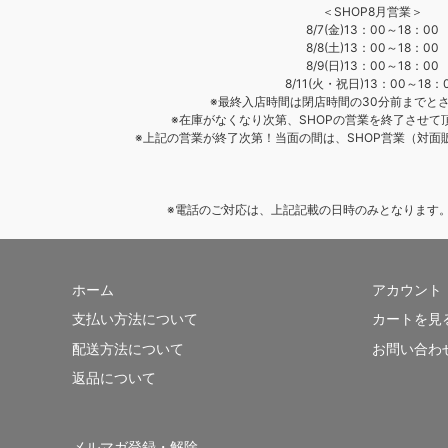
＜SHOP8月営業＞
8/7(金)13：00～18：00
8/8(土)13：00～18：00
8/9(日)13：00～18：00
8/11(火・祝日)13：00～18：
※最終入店時間は閉店時間の30分前までと
※在庫がなくなり次第、SHOPの営業を終了させて
※上記の営業が終了次第！当面の間は、SHOP営業（対面
※電話のご対応は、上記記載の日時のみとなります。 TEL
ホーム
アカウント
支払い方法について
カートを見
配送方法について
お問い合わ
返品について
メルマガ登録・解除