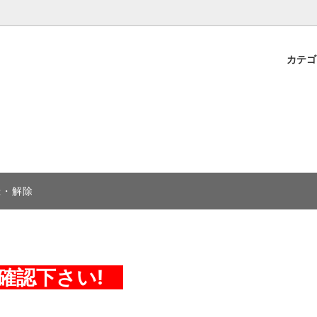
カテ
現品！急ぎの群舞に☆
衣装サイズ別
衣装の群舞割引につきまして
録・解除
確認下さい!